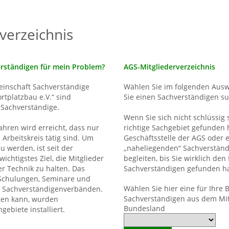
verzeichnis
erständigen für mein Problem?
AGS-Mitgliederverzeichnis
meinschaft Sachverständige
Wählen Sie im folgenden Ausw
tplatzbau e.V.“ sind
Sie einen Sachverständigen s
e Sachverständige.
Wenn Sie sich nicht schlüssig 
hren wird erreicht, dass nur
richtige Sachgebiet gefunden 
 Arbeitskreis tätig sind. Um
Geschäftsstelle der AGS oder 
 werden, ist seit der
„naheliegenden“ Sachverständi
chtigstes Ziel, die Mitglieder
begleiten, bis Sie wirklich den
 Technik zu halten. Das
Sachverständigen gefunden h
 Schulungen, Seminare und
Wählen Sie hier eine für Ihre
 Sachverständigenverbänden.
Sachverständigen aus dem Mit
iten kann, wurden
Bundesland
ebiete installiert.